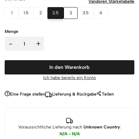
Vandoren Stärketabelle
1
1.5
2
2.5
3
3.5
4
Menge
-
+
In den Warenkorb
Ich habe bereits ein Konto
Eine Frage stellen
Lieferung & Rückgabe
Teilen
Voraussichtliche Lieferung nach
Unknown Country
:
N/A - N/A