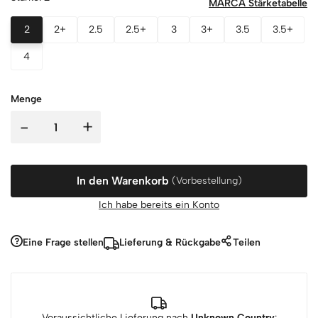
MARCA Stärketabelle
2
2+
2.5
2.5+
3
3+
3.5
3.5+
4
Menge
-
+
In den Warenkorb
(Vorbestellung)
Ich habe bereits ein Konto
Eine Frage stellen
Lieferung & Rückgabe
Teilen
Voraussichtliche Lieferung nach
Unknown Country
: