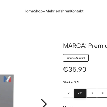
Home
Shop
Mehr erfahren
Kontakt
MARCA: Premium
Smarte Auswahl
€35.90
Stärke:
2.5
2
2.5
3
3+