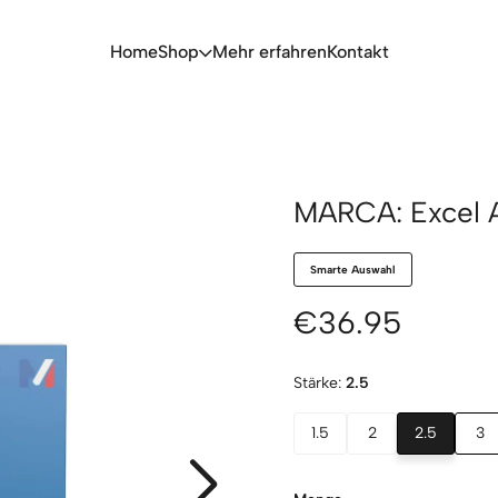
Home
Shop
Mehr erfahren
Kontakt
MARCA: Excel Al
Smarte Auswahl
€36.95
Stärke:
2.5
1.5
2
2.5
3