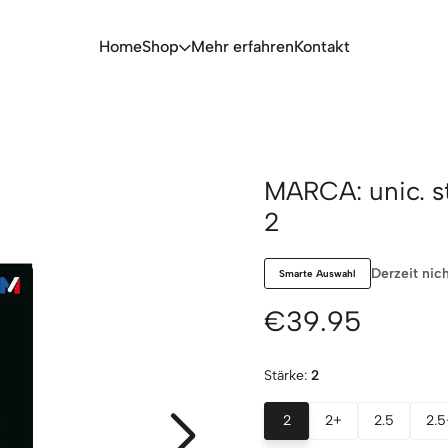
Home
Shop
Mehr erfahren
Kontakt
MARCA: unic. s
2
Derzeit nich
Smarte Auswahl
€39.95
Stärke:
2
2
2+
2.5
2.5